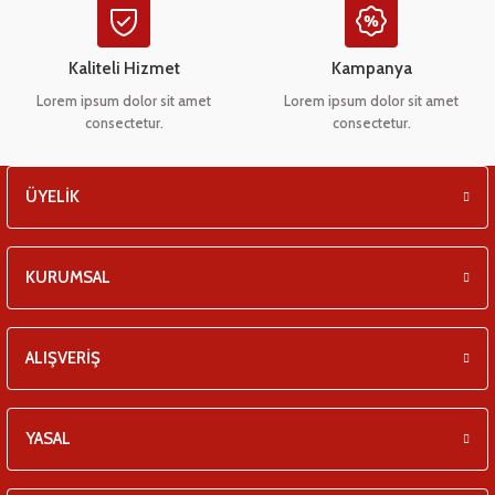
eşitleri
Kaliteli Hizmet
Kampanya
pları
Lorem ipsum dolor sit amet
Lorem ipsum dolor sit amet
consectetur.
consectetur.
 - Tako Çeşitleri
ıyıcılar
ÜYELİK
KURUMSAL
ALIŞVERİŞ
YASAL