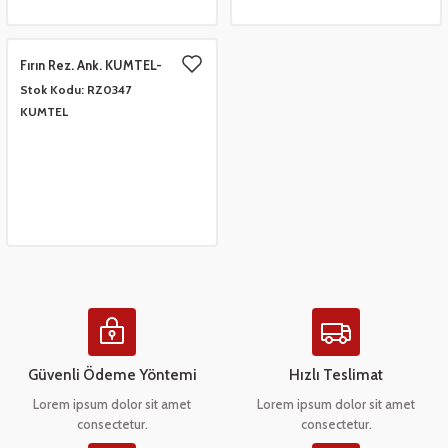
 Çeşitleri
- Anahtar Vb.
etleri
er
Fırın Rez. Ank. KUMTEL-
TERMİKEL 22986 END-9732
Stok Kodu:
RZ0347
amak Grupları
rafor Grupları
ontası
 Torbalar
ları
RZ01UN02
KUMTEL
Grupları
 Kartları
 Takozlar
u
ye Hortumları
a Ve Bimetal Çeşitleri
tum Çeşitleri
i
ı Ve Seperatör Çeşitleri
 Tambur Kanadı
 Termometre Grupları
 Bakır Dirsek - Manşon Çeşitleri
eşitleri
Güvenli Ödeme Yöntemi
Hızlı Teslimat
Lorem ipsum dolor sit amet
Lorem ipsum dolor sit amet
ları
consectetur.
consectetur.