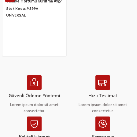
Tahliye Hortumu Kurutma Arç.
2951260100 - BM08BE04
Stok Kodu:
M399A
ÜNİVERSAL
Güvenli Ödeme Yöntemi
Hızlı Teslimat
Lorem ipsum dolor sit amet
Lorem ipsum dolor sit amet
consectetur.
consectetur.
Kaliteli Hizmet
Kampanya