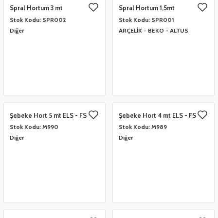
Spral Hortum 3 mt
Spral Hortum 1,5mt
Stok Kodu:
SPR002
Stok Kodu:
SPR001
 Çeşitleri
- Anahtar Vb.
etleri
er
Diğer
ARÇELİK - BEKO - ALTUS
amak Grupları
rafor Grupları
ontası
 Torbalar
ları
Grupları
 Kartları
 Takozlar
u
ye Hortumları
a Ve Bimetal Çeşitleri
tum Çeşitleri
i
ı Ve Seperatör Çeşitleri
Şebeke Hort 5 mt ELS - FS
Şebeke Hort 4 mt ELS - FS
 Tambur Kanadı
 Termometre Grupları
 Bakır Dirsek - Manşon Çeşitleri
Stok Kodu:
M990
Stok Kodu:
M989
Diğer
Diğer
eşitleri
ları