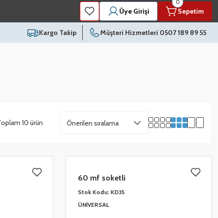
0
Üye Girişi
Sepetim
Kargo Takip
Müşteri Hizmetleri 0507 189 89 55
Toplam 10 ürün
60 mf soketli
Stok Kodu:
KD35
ÜNİVERSAL