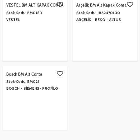
VESTEL BM ALT KAPAK CONTA
Arçelik BM Alt Kapak Conta -
YS - 42064225
YS
Stok Kodu:
BM016D
Stok Kodu:
1882470100
 Çeşitleri
- Anahtar Vb.
etleri
er
VESTEL
ARÇELİK - BEKO - ALTUS
amak Grupları
rafor Grupları
ontası
 Torbalar
ları
Grupları
 Kartları
 Takozlar
u
ye Hortumları
a Ve Bimetal Çeşitleri
tum Çeşitleri
i
ı Ve Seperatör Çeşitleri
Bosch BM Alt Conta
 Tambur Kanadı
 Termometre Grupları
 Bakır Dirsek - Manşon Çeşitleri
Stok Kodu:
BM021
BOSCH - SİEMENS- PROFİLO
eşitleri
ları