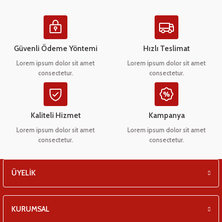
eşitleri
pları
Güvenli Ödeme Yöntemi
Hızlı Teslimat
 - Tako Çeşitleri
Lorem ipsum dolor sit amet
Lorem ipsum dolor sit amet
consectetur.
consectetur.
ıyıcılar
Kaliteli Hizmet
Kampanya
Lorem ipsum dolor sit amet
Lorem ipsum dolor sit amet
consectetur.
consectetur.
ÜYELİK
KURUMSAL