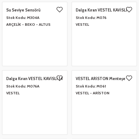
eşitleri
Su Seviye Sensörü
Dalga Kıran VESTEL KAVİSLİ
2833830300 YS
23,5 cm
Stok Kodu:
M304A
Stok Kodu:
M076
pları
ARÇELİK - BEKO - ALTUS
VESTEL
 - Tako Çeşitleri
ıyıcılar
Dalga Kıran VESTEL KAVİSLİ 14
VESTEL ARİSTON Menteşe
cm
Y.Tip
Stok Kodu:
M076A
Stok Kodu:
M061
VESTEL
VESTEL - ARİSTON