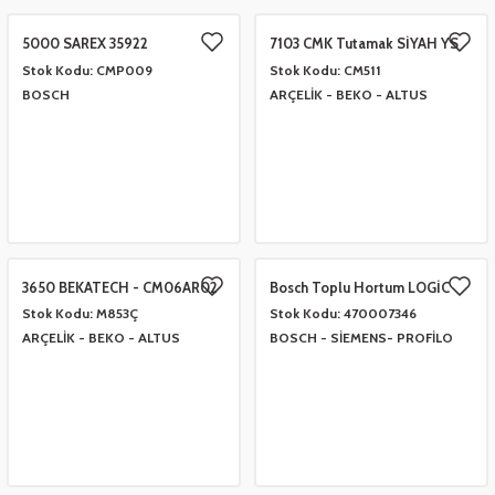
5000 SAREX 35922
7103 CMK Tutamak SİYAH YS
 Çeşitleri
- Anahtar Vb.
etleri
er
2835780600
Stok Kodu:
CMP009
Stok Kodu:
CM511
BOSCH
ARÇELİK - BEKO - ALTUS
amak Grupları
rafor Grupları
ontası
 Torbalar
ları
Grupları
 Kartları
 Takozlar
u
ye Hortumları
a Ve Bimetal Çeşitleri
tum Çeşitleri
i
ı Ve Seperatör Çeşitleri
 Tambur Kanadı
 Termometre Grupları
 Bakır Dirsek - Manşon Çeşitleri
3650 BEKATECH - CM06AR02
Bosch Toplu Hortum LOGİC
470007346 YS
Stok Kodu:
M853Ç
Stok Kodu:
470007346
ARÇELİK - BEKO - ALTUS
BOSCH - SİEMENS- PROFİLO
eşitleri
ları