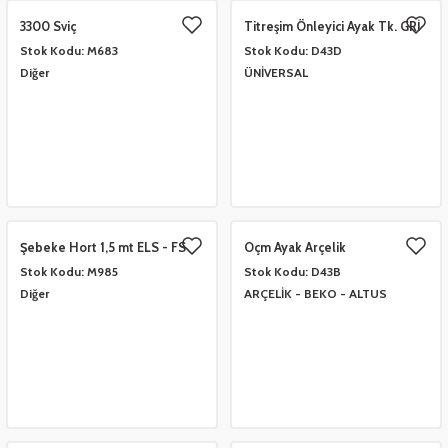
3300 Sviç
Titreşim Önleyici Ayak Tk. GRİ
- SİYAH VAKUMLU
Stok Kodu:
M683
Stok Kodu:
D43D
Diğer
ÜNİVERSAL
Şebeke Hort 1,5 mt ELS - FS
Oçm Ayak Arçelik
Stok Kodu:
M985
Stok Kodu:
D43B
Diğer
ARÇELİK - BEKO - ALTUS