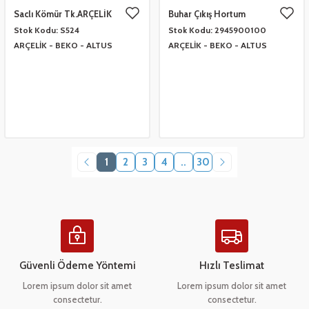
Saclı Kömür Tk.ARÇELİK
Buhar Çıkış Hortum
2945900100
Stok Kodu:
S524
Stok Kodu:
2945900100
ARÇELİK - BEKO - ALTUS
ARÇELİK - BEKO - ALTUS
1
2
3
4
..
30
Güvenli Ödeme Yöntemi
Hızlı Teslimat
Lorem ipsum dolor sit amet
Lorem ipsum dolor sit amet
consectetur.
consectetur.