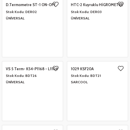
D.Termometre ST-1 ON-OFF
HTC-2 Kuyruklu HİGROMETRE
Tuşlu
Stok Kodu:
DER02
Stok Kodu:
DER03
 Çeşitleri
- Anahtar Vb.
etleri
er
ÜNİVERSAL
ÜNİVERSAL
amak Grupları
rafor Grupları
ontası
 Torbalar
ları
Grupları
 Kartları
 Takozlar
u
ye Hortumları
a Ve Bimetal Çeşitleri
tum Çeşitleri
i
ı Ve Seperatör Çeşitleri
VS 5 Term- K54-P1168 - L1104
1029 KSF20A
 Tambur Kanadı
 Termometre Grupları
 Bakır Dirsek - Manşon Çeşitleri
Stok Kodu:
BDT26
Stok Kodu:
BDT21
ÜNİVERSAL
SARCOOL
eşitleri
ları