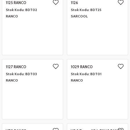
1125 RANCO
1126
eşitleri
Stok Kodu:
BDT02
Stok Kodu:
BDT25
RANCO
SARCOOL
pları
 - Tako Çeşitleri
ıyıcılar
1127 RANCO
1029 RANCO
Stok Kodu:
BDT03
Stok Kodu:
BDT01
RANCO
RANCO