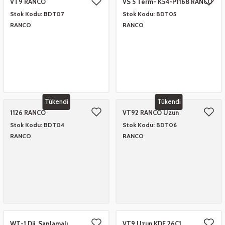
VT9 RANCO
VS 5 Term- K54-P1168 RANCO
Stok Kodu:
BDT07
Stok Kodu:
BDT05
RANCO
RANCO
Tükendi
Tükendi
1126 RANCO
VT92 RANCO Uzun
Stok Kodu:
BDT04
Stok Kodu:
BDT06
RANCO
RANCO
WT-1 Dij. Saplamalı
VT9 Uzun KDF 26C1