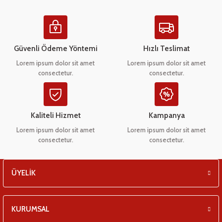
eşitleri
pları
Güvenli Ödeme Yöntemi
Hızlı Teslimat
 - Tako Çeşitleri
Lorem ipsum dolor sit amet
Lorem ipsum dolor sit amet
consectetur.
consectetur.
ıyıcılar
Kaliteli Hizmet
Kampanya
Lorem ipsum dolor sit amet
Lorem ipsum dolor sit amet
consectetur.
consectetur.
ÜYELİK
KURUMSAL