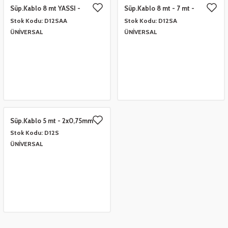
Süp.Kablo 8 mt YASSI -
Süp.Kablo 8 mt - 7 mt -
2x0,75mm
2x0,75mm
Stok Kodu:
D12SAA
Stok Kodu:
D12SA
 Çeşitleri
- Anahtar Vb.
etleri
er
ÜNİVERSAL
ÜNİVERSAL
amak Grupları
rafor Grupları
ontası
 Torbalar
ları
Grupları
 Kartları
 Takozlar
u
ye Hortumları
a Ve Bimetal Çeşitleri
tum Çeşitleri
i
ı Ve Seperatör Çeşitleri
Süp.Kablo 5 mt - 2x0,75mm
 Tambur Kanadı
 Termometre Grupları
 Bakır Dirsek - Manşon Çeşitleri
Stok Kodu:
D12S
ÜNİVERSAL
eşitleri
ları