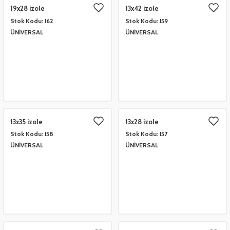
19x28 izole
13x42 izole
Stok Kodu:
I62
Stok Kodu:
I59
 Çeşitleri
- Anahtar Vb.
etleri
er
ÜNİVERSAL
ÜNİVERSAL
amak Grupları
rafor Grupları
ontası
 Torbalar
ları
Grupları
 Kartları
 Takozlar
u
ye Hortumları
a Ve Bimetal Çeşitleri
tum Çeşitleri
i
ı Ve Seperatör Çeşitleri
13x35 izole
13x28 izole
 Tambur Kanadı
 Termometre Grupları
 Bakır Dirsek - Manşon Çeşitleri
Stok Kodu:
I58
Stok Kodu:
I57
ÜNİVERSAL
ÜNİVERSAL
eşitleri
ları