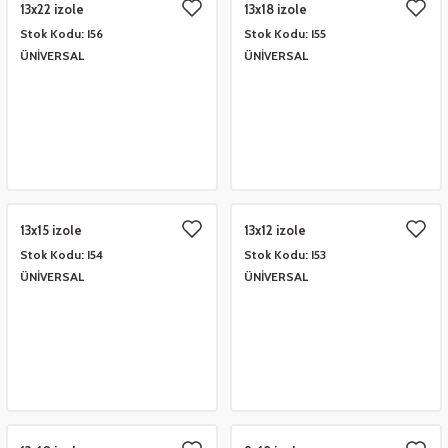
13x22 izole
13x18 izole
eşitleri
Stok Kodu:
I56
Stok Kodu:
I55
ÜNİVERSAL
ÜNİVERSAL
pları
 - Tako Çeşitleri
ıyıcılar
13x15 izole
13x12 izole
Stok Kodu:
I54
Stok Kodu:
I53
ÜNİVERSAL
ÜNİVERSAL