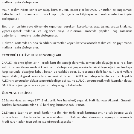
mallara ilişkin sözleşmeler.
Malın tesliminden sonra ambalaj, bant, mühür, paket gibi koruyucu unsurları açılmış olması
halinde maddi ortamda sunulan kitap, dijital içerik ve bilgisayar sarf malzemelerine ilişkin
sözleşmeler.
.Belirli bir tarihte veya dönemde yapılması gereken, konaklama, eşya taşıma, araba kiralama,
yiyecek-içecek tedariki ve eğlence veya dinlenme amacıyla yapılan boş zamanın
değerlendirilmesine ilişkin sözleşmeler.
Elektronik ortamda anında ifa edilen hizmetler veya tüketiciye anında teslim edilen gayrimaddi
mallara ilişkin sözleşmeler.
TEMERRÜT HALİ VE HUKUKİ SONUÇLARI
24.ALICI, ödeme işlemlerini kredi kartı ile yaptığı durumda temerrüde düştüğü takdirde, kart
sahibi banka ile arasındaki kredi kartı sözleşmesi çerçevesinde faiz ödeyeceğini ve bankaya
karşı sorumlu olacağını kabul, beyan ve taahhüt eder. Bu durumda ilgili banka hukuki yollara
başvurabilir; doğacak masrafları ve vekâlet ücretini ALICI’dan talep edebilir ve her koşulda
ALICI’nın borcundan dolayı temerrüde düşmesi halinde, ALICI, borcun gecikmeli ifasından dolayı
SATICI’nın uğradığı zarar ve ziyanını ödeyeceğini kabul eder.
ÖDEME VE TESLİMAT
25.Banka Havalesi veya EFT (Elektronik Fon Transferi) yaparak, Halk Bankası ,Akbank , Garanti ,
bankası hesaplarımızdan (TL) herhangi birine yapabilirsiniz.
26.Sitemiz üzerinden kredi kartlarınız ile, Her türlü kredi kartınıza online tek ödeme ya da
online taksit imkânlarından yararlanabilirsiniz. Online ödemelerinizde siparişiniz sonunda
kredi kartınızdan tutar çekim işlemi gerçekleşecektir