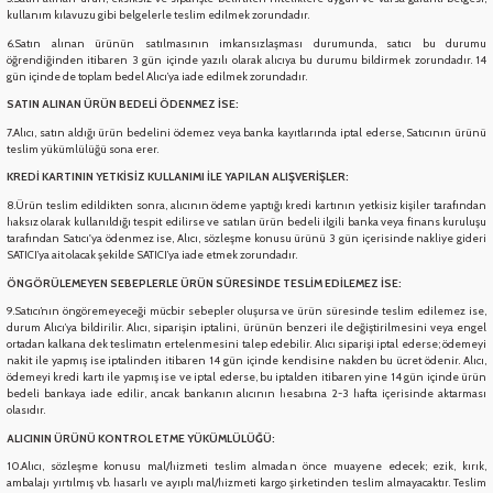
kullanım kılavuzu gibi belgelerle teslim edilmek zorundadır.
6.Satın alınan ürünün satılmasının imkansızlaşması durumunda, satıcı bu durumu
 Çeşitleri
- Anahtar Vb.
etleri
er
öğrendiğinden itibaren 3 gün içinde yazılı olarak alıcıya bu durumu bildirmek zorundadır. 14
gün içinde de toplam bedel Alıcı’ya iade edilmek zorundadır.
SATIN ALINAN ÜRÜN BEDELİ ÖDENMEZ İSE:
amak Grupları
rafor Grupları
ontası
 Torbalar
ları
7.Alıcı, satın aldığı ürün bedelini ödemez veya banka kayıtlarında iptal ederse, Satıcının ürünü
teslim yükümlülüğü sona erer.
Grupları
 Kartları
 Takozlar
u
KREDİ KARTININ YETKİSİZ KULLANIMI İLE YAPILAN ALIŞVERİŞLER:
8.Ürün teslim edildikten sonra, alıcının ödeme yaptığı kredi kartının yetkisiz kişiler tarafından
haksız olarak kullanıldığı tespit edilirse ve satılan ürün bedeli ilgili banka veya finans kuruluşu
ye Hortumları
a Ve Bimetal Çeşitleri
tum Çeşitleri
i
ı Ve Seperatör Çeşitleri
tarafından Satıcı'ya ödenmez ise, Alıcı, sözleşme konusu ürünü 3 gün içerisinde nakliye gideri
SATICI’ya ait olacak şekilde SATICI’ya iade etmek zorundadır.
 Tambur Kanadı
 Termometre Grupları
 Bakır Dirsek - Manşon Çeşitleri
ÖNGÖRÜLEMEYEN SEBEPLERLE ÜRÜN SÜRESİNDE TESLİM EDİLEMEZ İSE:
9.Satıcı’nın öngöremeyeceği mücbir sebepler oluşursa ve ürün süresinde teslim edilemez ise,
durum Alıcı’ya bildirilir. Alıcı, siparişin iptalini, ürünün benzeri ile değiştirilmesini veya engel
eşitleri
ortadan kalkana dek teslimatın ertelenmesini talep edebilir. Alıcı siparişi iptal ederse; ödemeyi
nakit ile yapmış ise iptalinden itibaren 14 gün içinde kendisine nakden bu ücret ödenir. Alıcı,
ödemeyi kredi kartı ile yapmış ise ve iptal ederse, bu iptalden itibaren yine 14 gün içinde ürün
bedeli bankaya iade edilir, ancak bankanın alıcının hesabına 2-3 hafta içerisinde aktarması
olasıdır.
ALICININ ÜRÜNÜ KONTROL ETME YÜKÜMLÜLÜĞÜ:
ları
10.Alıcı, sözleşme konusu mal/hizmeti teslim almadan önce muayene edecek; ezik, kırık,
ambalajı yırtılmış vb. hasarlı ve ayıplı mal/hizmeti kargo şirketinden teslim almayacaktır. Teslim