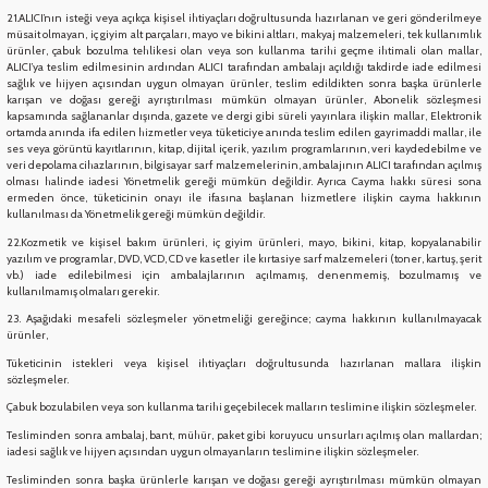
21.ALICI’nın isteği veya açıkça kişisel ihtiyaçları doğrultusunda hazırlanan ve geri gönderilmeye
müsait olmayan, iç giyim alt parçaları, mayo ve bikini altları, makyaj malzemeleri, tek kullanımlık
ürünler, çabuk bozulma tehlikesi olan veya son kullanma tarihi geçme ihtimali olan mallar,
ALICI’ya teslim edilmesinin ardından ALICI tarafından ambalajı açıldığı takdirde iade edilmesi
sağlık ve hijyen açısından uygun olmayan ürünler, teslim edildikten sonra başka ürünlerle
karışan ve doğası gereği ayrıştırılması mümkün olmayan ürünler, Abonelik sözleşmesi
kapsamında sağlananlar dışında, gazete ve dergi gibi süreli yayınlara ilişkin mallar, Elektronik
ortamda anında ifa edilen hizmetler veya tüketiciye anında teslim edilen gayrimaddi mallar, ile
ses veya görüntü kayıtlarının, kitap, dijital içerik, yazılım programlarının, veri kaydedebilme ve
veri depolama cihazlarının, bilgisayar sarf malzemelerinin, ambalajının ALICI tarafından açılmış
olması halinde iadesi Yönetmelik gereği mümkün değildir. Ayrıca Cayma hakkı süresi sona
ermeden önce, tüketicinin onayı ile ifasına başlanan hizmetlere ilişkin cayma hakkının
kullanılması da Yönetmelik gereği mümkün değildir.
22.Kozmetik ve kişisel bakım ürünleri, iç giyim ürünleri, mayo, bikini, kitap, kopyalanabilir
yazılım ve programlar, DVD, VCD, CD ve kasetler ile kırtasiye sarf malzemeleri (toner, kartuş, şerit
vb.) iade edilebilmesi için ambalajlarının açılmamış, denenmemiş, bozulmamış ve
kullanılmamış olmaları gerekir.
23. Aşağıdaki mesafeli sözleşmeler yönetmeliği gereğince; cayma hakkının kullanılmayacak
ürünler,
Tüketicinin istekleri veya kişisel ihtiyaçları doğrultusunda hazırlanan mallara ilişkin
sözleşmeler.
Çabuk bozulabilen veya son kullanma tarihi geçebilecek malların teslimine ilişkin sözleşmeler.
Tesliminden sonra ambalaj, bant, mühür, paket gibi koruyucu unsurları açılmış olan mallardan;
iadesi sağlık ve hijyen açısından uygun olmayanların teslimine ilişkin sözleşmeler.
Tesliminden sonra başka ürünlerle karışan ve doğası gereği ayrıştırılması mümkün olmayan