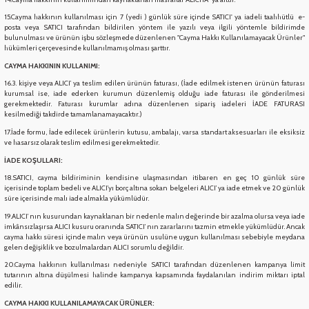
15.Cayma hakkının kullanılması için 7 (yedi ) günlük süre içinde SATICI' ya iadeli taahhütlü e-
posta veya SATICI tarafından bildirilen yöntem ile yazılı veya ilgili yöntemle bildirimde
bulunulması ve ürünün işbu sözleşmede düzenlenen "Cayma Hakkı Kullanılamayacak Ürünler"
hükümleri çerçevesinde kullanılmamış olması şarttır.
CAYMA HAKKININ KULLANIMI:
16.3. kişiye veya ALICI’ ya teslim edilen ürünün faturası, (İade edilmek istenen ürünün faturası
kurumsal ise, iade ederken kurumun düzenlemiş olduğu iade faturası ile gönderilmesi
gerekmektedir. Faturası kurumlar adına düzenlenen sipariş iadeleri İADE FATURASI
kesilmediği takdirde tamamlanamayacaktır.)
17.İade formu, İade edilecek ürünlerin kutusu, ambalajı, varsa standart aksesuarları ile eksiksiz
ve hasarsız olarak teslim edilmesi gerekmektedir.
İADE KOŞULLARI:
18.SATICI, cayma bildiriminin kendisine ulaşmasından itibaren en geç 10 günlük süre
içerisinde toplam bedeli ve ALICI’yı borç altına sokan belgeleri ALICI’ ya iade etmek ve 20 günlük
süre içerisinde malı iade almakla yükümlüdür.
19.ALICI’ nın kusurundan kaynaklanan bir nedenle malın değerinde bir azalma olursa veya iade
imkânsızlaşırsa ALICI kusuru oranında SATICI’ nın zararlarını tazmin etmekle yükümlüdür. Ancak
cayma hakkı süresi içinde malın veya ürünün usulüne uygun kullanılması sebebiyle meydana
gelen değişiklik ve bozulmalardan ALICI sorumlu değildir.
20.Cayma hakkının kullanılması nedeniyle SATICI tarafından düzenlenen kampanya limit
tutarının altına düşülmesi halinde kampanya kapsamında faydalanılan indirim miktarı iptal
edilir.
CAYMA HAKKI KULLANILAMAYACAK ÜRÜNLER: