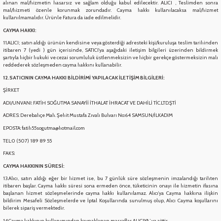
alınan mal/hizmetin hasarsız ve sağlam olduğu kabul edilecektir. ALICI , Teslimden sonra
eşitleri
mal/hizmeti özenle korunmak zorundadır. Cayma hakkı kullanılacaksa mal/hizmet
kullanılmamalıdır. Ürünle Fatura da iade edilmelidir.
CAYMA HAKKI:
pları
11.ALICI; satın aldığı ürünün kendisine veya gösterdiği adresteki kişi/kuruluşa teslim tarihinden
itibaren 7 (yedi ) gün içerisinde, SATICI’ya aşağıdaki iletişim bilgileri üzerinden bildirmek
şartıyla hiçbir hukuki ve cezai sorumluluk üstlenmeksizin ve hiçbir gerekçe göstermeksizin malı
 - Tako Çeşitleri
reddederek sözleşmeden cayma hakkını kullanabilir.
12.SATICININ CAYMA HAKKI BİLDİRİMİ YAPILACAK İLETİŞİM BİLGİLERİ:
ıyıcılar
ŞİRKET
ADI/UNVANI: FATİH SOĞUTMA SANAYİİ İTHALAT İHRACAT VE DAHİLİ TİC.LTD.ŞTİ
ADRES: Derebahçe Mah. Şehit Mustafa Zıvalı Bulvarı No:64 SAMSUN/İLKADIM
EPOSTA: fatih55sogutma@hotmail.com
TEL:0 (507) 189 89 55
FAKS:
CAYMA HAKKININ SÜRESİ:
13.Alıcı, satın aldığı eğer bir hizmet ise, bu 7 günlük süre sözleşmenin imzalandığı tarihten
itibaren başlar. Cayma hakkı süresi sona ermeden önce, tüketicinin onayı ile hizmetin ifasına
başlanan hizmet sözleşmelerinde cayma hakkı kullanılamaz. Alıcı’ya Cayma hakkına ilişkin
bildirim Mesafeli Sözleşmelerde ve İptal Koşullarında sunulmuş olup, Alıcı Cayma koşullarını
bilerek sipariş vermektedir.
14.Cayma hakkının kullanımından kaynaklanan masraflar ALICIYA ’ ya aittir.