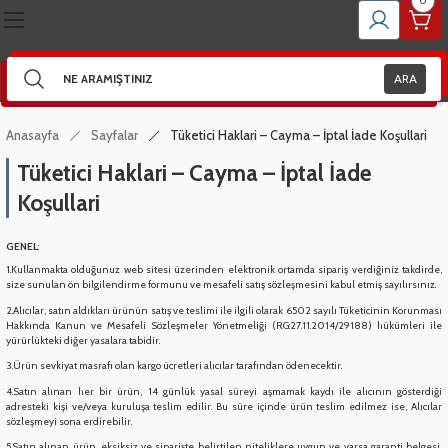
0
Geri Dön
Geri Dön
Geri Dön
Geri Dön
Geri Dön
Geri Dön
Geri Dön
Geri Dön
Geri Dön
Geri Dön
Geri Dön
Geri Dön
Geri Dön
Geri Dön
Geri Dön
Geri Dön
İNESİ YEDEK PARÇA
YEDEK PARÇA
İNESİ YEDEK PARÇA
 PARÇALARI
ÖRLER
LZEMESİ VE YEDEK PARÇA
 - ASPİRATÖR YEDEK PARÇA
VE YAĞLAR
DER - KETIL MALZEMELERİ
RMOSİFON VB. YEDEK PARÇA
 VE SERVİS EKİPMANLARI
IR BORULAR
ZEMELERİ
- ENDÜSTRİYEL YEDEK PARÇA
MANLAR
AY SETİ - UFO MALZEMELERİ
ARA
r
 Ve Dübel Çeşitleri
r ( Kare )
er
NSLARI
 Set Malzemeleri
Anasayfa
Sayfalar
Tüketici Haklari – Cayma – İptal İade Koşullari
Tüketici Haklari – Cayma – İptal İade
rı
Çeşitleri
 Ve Bobinleri
ndansatörleri
ompası
arı
ru
si
ri
Koşullari
Pervaneleri
rı
Ve Aparatları
nsatör
ı
GENEL
:
1.Kullanmakta olduğunuz web sitesi üzerinden elektronik ortamda sipariş verdiğiniz takdirde,
size sunulan ön bilgilendirme formunu ve mesafeli satış sözleşmesini kabul etmiş sayılırsınız.
ar
ı
satör
analar
2.Alıcılar, satın aldıkları ürünün satış ve teslimi ile ilgili olarak 6502 sayılı Tüketicinin Korunması
Hakkında Kanun ve Mesafeli Sözleşmeler Yönetmeliği (RG:27.11.2014/29188) hükümleri ile
yürürlükteki diğer yasalara tabidir.
itleri
Grubu
3.Ürün sevkiyat masrafı olan kargo ücretleri alıcılar tarafından ödenecektir.
4.Satın alınan her bir ürün, 14 günlük yasal süreyi aşmamak kaydı ile alıcının gösterdiği
ıcı Grupları
ünleri
ri
adresteki kişi ve/veya kuruluşa teslim edilir. Bu süre içinde ürün teslim edilmez ise, Alıcılar
sözleşmeyi sona erdirebilir.
eri
Sacı - Buhar Kabı
- Detarjan Kutusu
 Ve Kartlar
ik Boru Grubu
 Setleri
5.Satın alınan ürün, eksiksiz ve siparişte belirtilen niteliklere uygun ve varsa garanti belgesi,