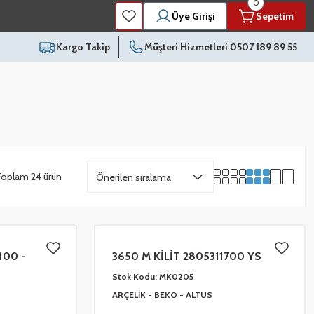
0
Üye Girişi
Sepetim
Kargo Takip
Müşteri Hizmetleri 0507 189 89 55
oplam 24 ürün
100 -
3650 M KİLİT 2805311700 YS
Stok Kodu:
MK0205
ARÇELİK - BEKO - ALTUS