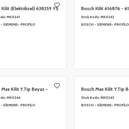
Kilit (Elektriksel) 638259 YS
Bosch Kilit 616876 - 6
 - TRK CM01BO07
CM01BO03 YS
odu:
MK0241
Stok Kodu:
MK0242
- SİEMENS- PROFİLO
BOSCH - SİEMENS- PROFİLO
Max Kilit Y.Tip Beyaz -
Bosch Max Kilit Y.Tip B
 421470 UZUN
Siyah KISA - 605003-
odu:
MK0244
Stok Kodu:
MK0243
CM01BO04
- SİEMENS- PROFİLO
BOSCH - SİEMENS- PROFİLO