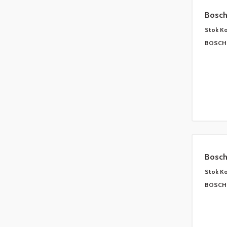
Bosch 
- TPX
Stok K
BOSCH 
Bosch 
Siyah
Stok K
BOSCH 