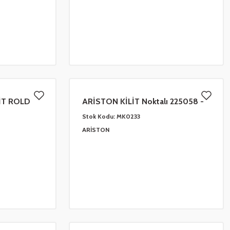
İT ROLD
ARİSTON KİLİT Noktalı 225058 -
309745-67107005 tpx
Stok Kodu:
MK0233
ARİSTON