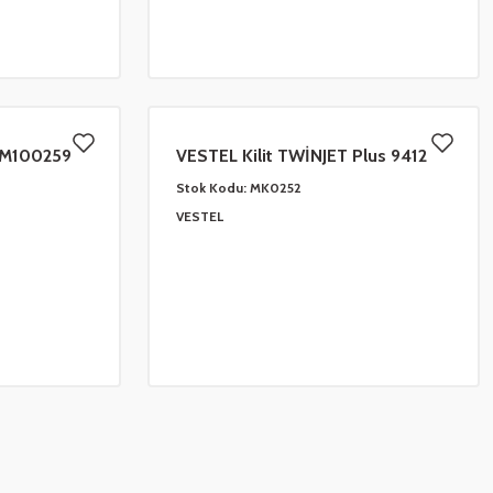
 CM100259
VESTEL Kilit TWİNJET Plus 9412
32018336 CM01VE02 - iğne soketli
Stok Kodu:
MK0252
VESTEL