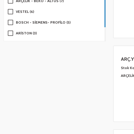
ARÇELİK - BEKO - ALTUS (7)
VESTEL (6)
BOSCH - SİEMENS- PROFİLO (5)
ARİSTON (3)
LG (2)
SAMSUNG (1)
ARÇ.Y
Stok K
ARÇELİ