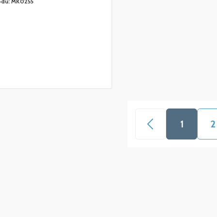
odu:
MK0255
1
2