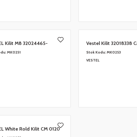
L Kilit M8 32024465-
Vestel Kilit 32018338
5412 CM01VE09
odu:
MK0251
Stok Kodu:
MK0253
VESTEL
L White Rold Kilit CM 0120
3290