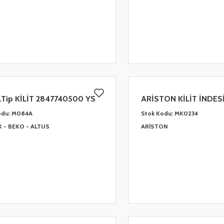
.Tip KİLİT 2847740500 YS
ARİSTON KİLİT İNDES
299278 - 264161
odu:
M084A
Stok Kodu:
MK0234
K - BEKO - ALTUS
ARİSTON