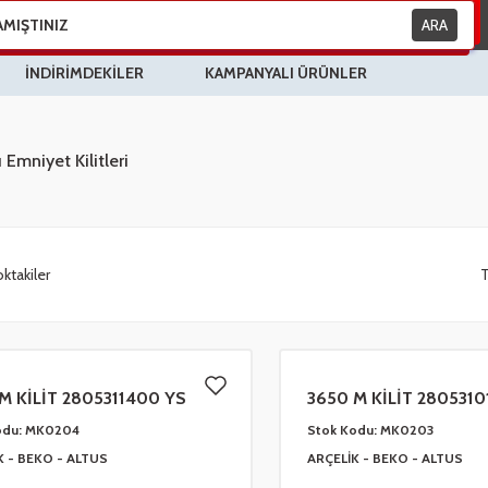
ARA
İNDİRİMDEKİLER
KAMPANYALI ÜRÜNLER
 Emniyet Kilitleri
ktakiler
T
M KİLİT 2805311400 YS
3650 M KİLİT 2805310
CONCORDE
odu:
MK0204
Stok Kodu:
MK0203
K - BEKO - ALTUS
ARÇELİK - BEKO - ALTUS