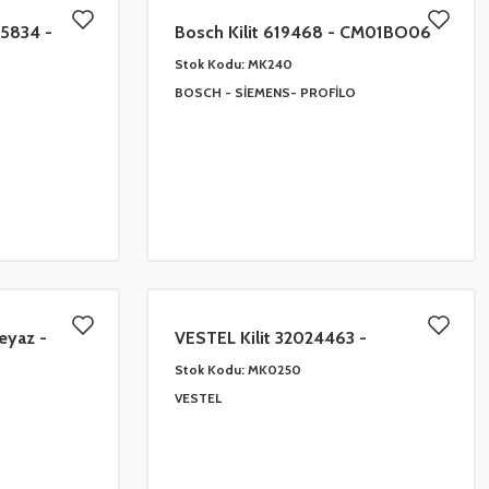
15834 -
Bosch Kilit 619468 - CM01BO06
YS
Stok Kodu:
MK240
BOSCH - SİEMENS- PROFİLO
eyaz -
VESTEL Kilit 32024463 -
610682-
CM01VE05 JAK SOKETLİ
Stok Kodu:
MK0250
VESTEL