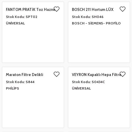
eşitleri
FANTOM PRATİK Toz Hazne
BOSCH 211 Hortum LÜX
Mandalı ÜÇGEN
Stok Kodu:
SPT02
Stok Kodu:
SH046
pları
ÜNİVERSAL
BOSCH - SİEMENS- PROFİLO
 - Tako Çeşitleri
ıyıcılar
Maraton Filtre Delikli
VEYRON Kapaklı Hepa Filtre
KIRMIZI
Stok Kodu:
S844
Stok Kodu:
S0434C
PHİLİPS
ÜNİVERSAL