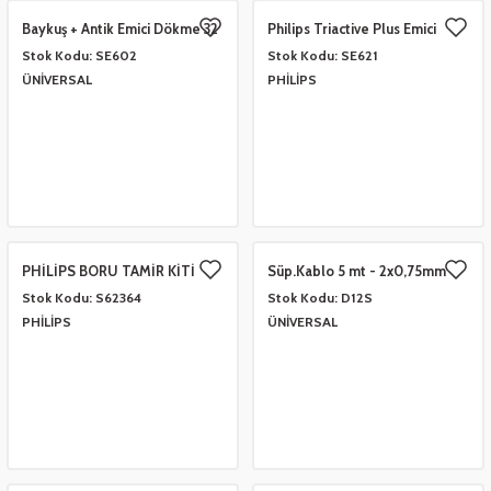
Baykuş + Antik Emici Dökme 32
Philips Triactive Plus Emici
mm
EM026ph SUSTALI
Stok Kodu:
SE602
Stok Kodu:
SE621
ÜNİVERSAL
PHİLİPS
PHİLİPS BORU TAMİR KİTİ
Süp.Kablo 5 mt - 2x0,75mm
Stok Kodu:
S62364
Stok Kodu:
D12S
PHİLİPS
ÜNİVERSAL