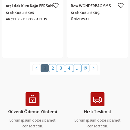
Arç.Islak Kuru Kağıt FERSAN
Row.WONDERBAG SMS
FERSAN
Stok Kodu:
SKA5
Stok Kodu:
SKRÇ
ARÇELİK - BEKO - ALTUS
ÜNİVERSAL
1
2
3
4
..
19
Güvenli Ödeme Yöntemi
Hızlı Teslimat
Lorem ipsum dolor sit amet
Lorem ipsum dolor sit amet
consectetur.
consectetur.