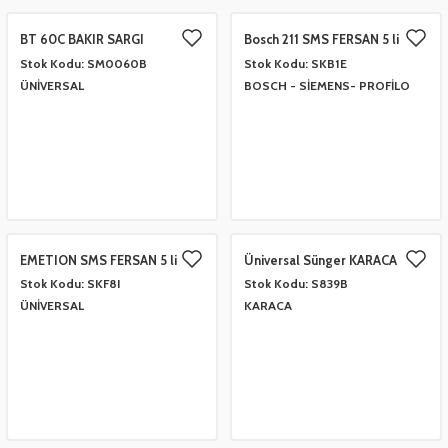
BT 60C BAKIR SARGI
Bosch 211 SMS FERSAN 5 li
 Çeşitleri
- Anahtar Vb.
etleri
er
Stok Kodu:
SM0060B
Stok Kodu:
SKB1E
ÜNİVERSAL
BOSCH - SİEMENS- PROFİLO
amak Grupları
rafor Grupları
ontası
 Torbalar
ları
Grupları
 Kartları
 Takozlar
u
ye Hortumları
a Ve Bimetal Çeşitleri
tum Çeşitleri
i
ı Ve Seperatör Çeşitleri
 Tambur Kanadı
 Termometre Grupları
 Bakır Dirsek - Manşon Çeşitleri
EMETION SMS FERSAN 5 li
Üniversal Sünger KARACA
Filtre
Stok Kodu:
SKF8I
Stok Kodu:
S839B
ÜNİVERSAL
KARACA
eşitleri
ları