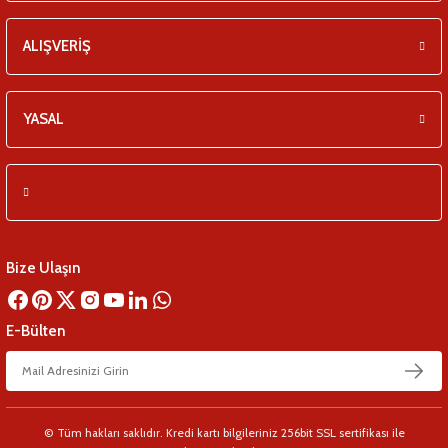
eşitleri
ALIŞVERİŞ
pları
YASAL
 - Tako Çeşitleri
ıyıcılar
Bize Ulaşın
E-Bülten
© Tüm hakları saklıdır. Kredi kartı bilgileriniz 256bit SSL sertifikası ile