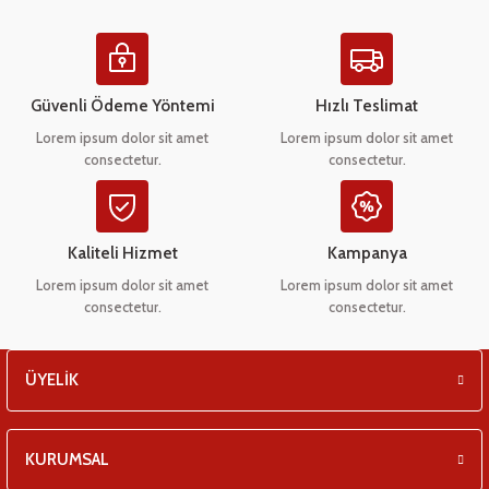
 Çeşitleri
- Anahtar Vb.
etleri
er
Güvenli Ödeme Yöntemi
Hızlı Teslimat
amak Grupları
rafor Grupları
ontası
 Torbalar
ları
Lorem ipsum dolor sit amet
Lorem ipsum dolor sit amet
consectetur.
consectetur.
Grupları
 Kartları
 Takozlar
u
ye Hortumları
a Ve Bimetal Çeşitleri
tum Çeşitleri
i
ı Ve Seperatör Çeşitleri
Kaliteli Hizmet
Kampanya
 Tambur Kanadı
 Termometre Grupları
 Bakır Dirsek - Manşon Çeşitleri
Lorem ipsum dolor sit amet
Lorem ipsum dolor sit amet
consectetur.
consectetur.
eşitleri
ÜYELİK
ları
KURUMSAL