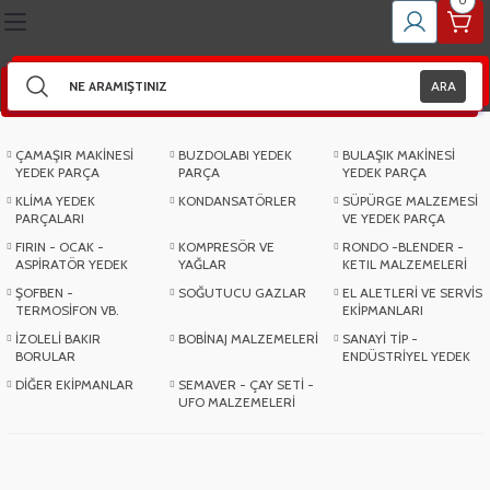
0
Geri Dön
Geri Dön
Geri Dön
Geri Dön
Geri Dön
Geri Dön
Geri Dön
Geri Dön
Geri Dön
Geri Dön
Geri Dön
Geri Dön
Geri Dön
Geri Dön
Geri Dön
Geri Dön
İNESİ YEDEK PARÇA
YEDEK PARÇA
İNESİ YEDEK PARÇA
 PARÇALARI
ÖRLER
LZEMESİ VE YEDEK PARÇA
 - ASPİRATÖR YEDEK PARÇA
VE YAĞLAR
DER - KETIL MALZEMELERİ
RMOSİFON VB. YEDEK PARÇA
 VE SERVİS EKİPMANLARI
IR BORULAR
ZEMELERİ
- ENDÜSTRİYEL YEDEK PARÇA
MANLAR
AY SETİ - UFO MALZEMELERİ
ARA
r
 Ve Dübel Çeşitleri
r ( Kare )
er
NSLARI
 Set Malzemeleri
ÇAMAŞIR MAKİNESİ
BUZDOLABI YEDEK
BULAŞIK MAKİNESİ
YEDEK PARÇA
PARÇA
YEDEK PARÇA
KLİMA YEDEK
KONDANSATÖRLER
SÜPÜRGE MALZEMESİ
rı
Çeşitleri
 Ve Bobinleri
ndansatörleri
ompası
arı
ru
si
ri
PARÇALARI
VE YEDEK PARÇA
FIRIN - OCAK -
KOMPRESÖR VE
RONDO -BLENDER -
Pervaneleri
rı
Ve Aparatları
nsatör
ı
ASPİRATÖR YEDEK
YAĞLAR
KETIL MALZEMELERİ
PARÇA
ŞOFBEN -
SOĞUTUCU GAZLAR
EL ALETLERİ VE SERVİS
TERMOSİFON VB.
EKİPMANLARI
ar
ı
satör
analar
YEDEK PARÇA
İZOLELİ BAKIR
BOBİNAJ MALZEMELERİ
SANAYİ TİP -
BORULAR
ENDÜSTRİYEL YEDEK
itleri
Grubu
PARÇA
DİĞER EKİPMANLAR
SEMAVER - ÇAY SETİ -
UFO MALZEMELERİ
ıcı Grupları
ünleri
ri
eri
Sacı - Buhar Kabı
- Detarjan Kutusu
 Ve Kartlar
ik Boru Grubu
 Setleri