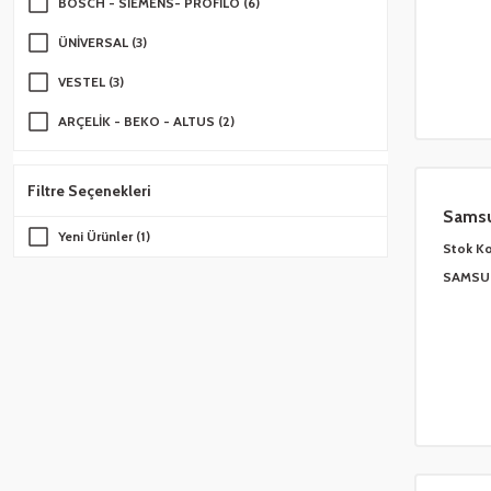
BOSCH - SİEMENS- PROFİLO (6)
ÜNİVERSAL (3)
VESTEL (3)
ARÇELİK - BEKO - ALTUS (2)
SAMSUNG (2)
Filtre Seçenekleri
BOSCH (1)
Samsu
Yeni Ürünler (1)
LG (1)
3530
Stok K
SAMSU