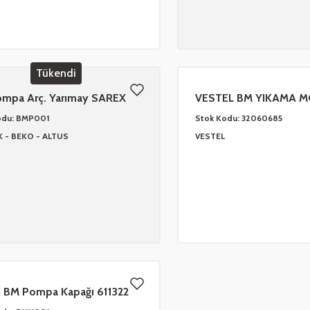
Tükendi
mpa Arç. Yarımay SAREX
VESTEL BM YIKAMA 
0
ORJ-
odu:
BMP001
Stok Kodu:
32060685
K - BEKO - ALTUS
VESTEL
 BM Pompa Kapağı 611322