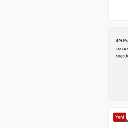
BM Po
3590
Stok K
ARÇELİ
Yeni
Bosch
YS