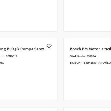
ng Bulaşık Pompa Sarex
Bosch BM Motor Isıtıcıl
0
651956
odu:
BMP013
Stok Kodu:
651956
NG
BOSCH - SİEMENS- PROFİLO