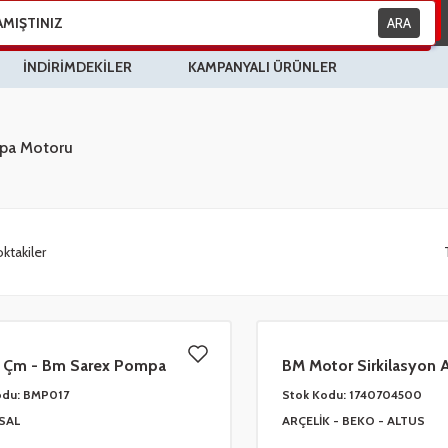
ARA
İNDİRİMDEKİLER
KAMPANYALI ÜRÜNLER
pa Motoru
ktakiler
e Çm - Bm Sarex Pompa
BM Motor Sirkilasyon A
0
odu:
BMP017
Stok Kodu:
1740704500
SAL
ARÇELİK - BEKO - ALTUS