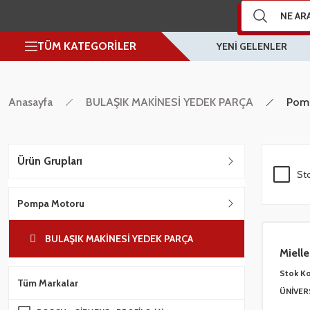
TÜM KATEGORİLER
YENİ GELENLER
Anasayfa
BULAŞIK MAKİNESİ YEDEK PARÇA
Pom
Ürün Grupları
Sto
Pompa Motoru
BULAŞIK MAKİNESİ YEDEK PARÇA
Miell
3585
Stok K
Tüm Markalar
ÜNİVER