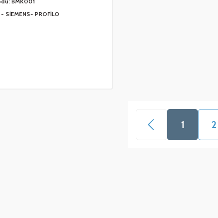
odu:
BMK001
- SİEMENS- PROFİLO
1
2