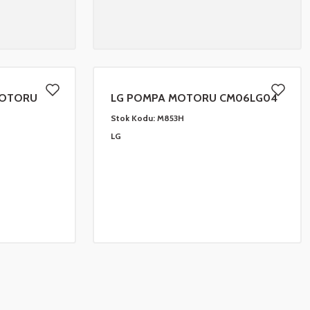
MOTORU
LG POMPA MOTORU CM06LG04
Stok Kodu:
M853H
LG