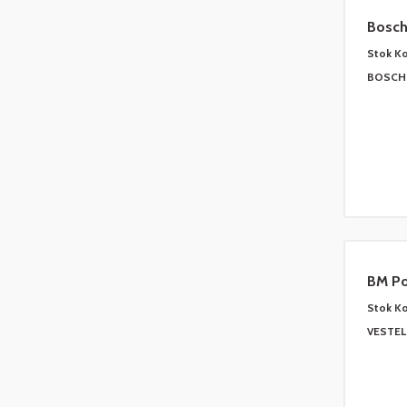
Bosch
7550
Stok K
BOSCH 
BM P
Stok K
VESTEL