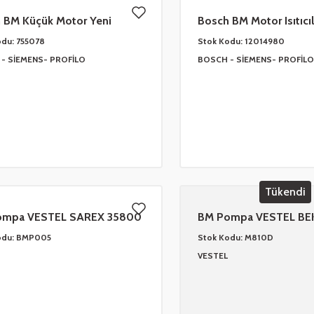
 BM Küçük Motor Yeni
Bosch BM Motor Isıtıcıl
78
KÜÇÜK 12014980
odu:
755078
Stok Kodu:
12014980
- SİEMENS- PROFİLO
BOSCH - SİEMENS- PROFİLO
Tükendi
ompa VESTEL SAREX 35800
BM Pompa VESTEL B
32015595 CM06VE03
odu:
BMP005
Stok Kodu:
M810D
VESTEL