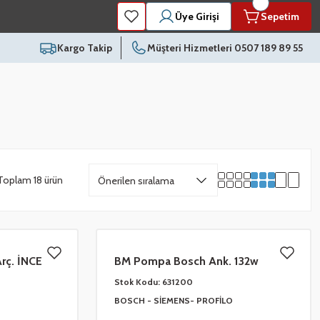
Üye Girişi
Sepetim
Kargo Takip
Müşteri Hizmetleri 0507 189 89 55
Toplam 18 ürün
rç. İNCE
BM Pompa Bosch Ank. 132w
Stok Kodu:
631200
BOSCH - SİEMENS- PROFİLO