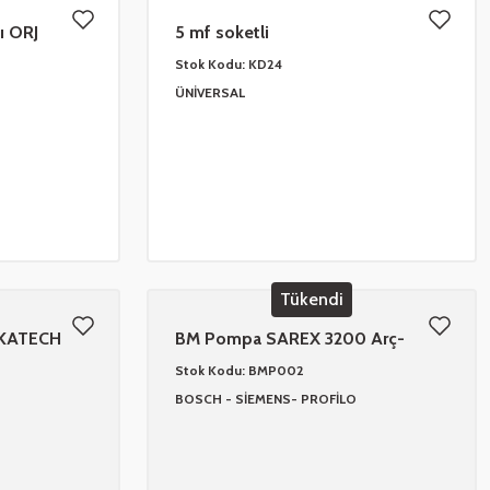
ı ORJ
5 mf soketli
Stok Kodu:
KD24
ÜNİVERSAL
Tükendi
EKATECH
BM Pompa SAREX 3200 Arç-
Bosch Leydi
Stok Kodu:
BMP002
BOSCH - SİEMENS- PROFİLO