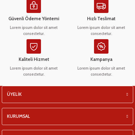
eşitleri
Ürün açıklamasında eksik bilgiler bulunuyor.
Ürün bilgilerinde hatalar bulunuyor.
Güvenli Ödeme Yöntemi
Hızlı Teslimat
pları
Ürün fiyatı diğer sitelerden daha pahalı.
Lorem ipsum dolor sit amet
Lorem ipsum dolor sit amet
consectetur.
consectetur.
Bu ürüne benzer farklı alternatifler olmalı.
 - Tako Çeşitleri
ıyıcılar
Kaliteli Hizmet
Kampanya
Lorem ipsum dolor sit amet
Lorem ipsum dolor sit amet
consectetur.
consectetur.
Gönder
ÜYELİK
KURUMSAL