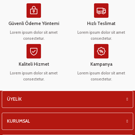
Ürün resmi kalitesiz, bozuk veya görüntülenemiyor.
eşitleri
Ürün açıklamasında eksik bilgiler bulunuyor.
pları
Ürün bilgilerinde hatalar bulunuyor.
Güvenli Ödeme Yöntemi
Hızlı Teslimat
Ürün fiyatı diğer sitelerden daha pahalı.
Lorem ipsum dolor sit amet
Lorem ipsum dolor sit amet
 - Tako Çeşitleri
consectetur.
consectetur.
Bu ürüne benzer farklı alternatifler olmalı.
ıyıcılar
Kaliteli Hizmet
Kampanya
Lorem ipsum dolor sit amet
Lorem ipsum dolor sit amet
consectetur.
consectetur.
Gönder
ÜYELİK
KURUMSAL