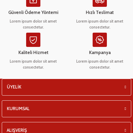
Ürün açıklamasında eksik bilgiler bulunuyor.
eşitleri
Ürün bilgilerinde hatalar bulunuyor.
Güvenli Ödeme Yöntemi
Hızlı Teslimat
Ürün fiyatı diğer sitelerden daha pahalı.
pları
Lorem ipsum dolor sit amet
Lorem ipsum dolor sit amet
consectetur.
consectetur.
Bu ürüne benzer farklı alternatifler olmalı.
 - Tako Çeşitleri
ıyıcılar
Kaliteli Hizmet
Kampanya
Lorem ipsum dolor sit amet
Lorem ipsum dolor sit amet
consectetur.
consectetur.
Gönder
ÜYELİK
KURUMSAL
ALIŞVERİŞ