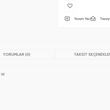
Yorum Yaz
Tavsiy
YORUMLAR (0)
TAKSIT SEÇENEKLE
0 W
 yetersiz gördüğünüz noktaları öneri formunu kullanarak tarafımıza iletebilirsini
Bu ürüne ilk yorumu siz yapın!