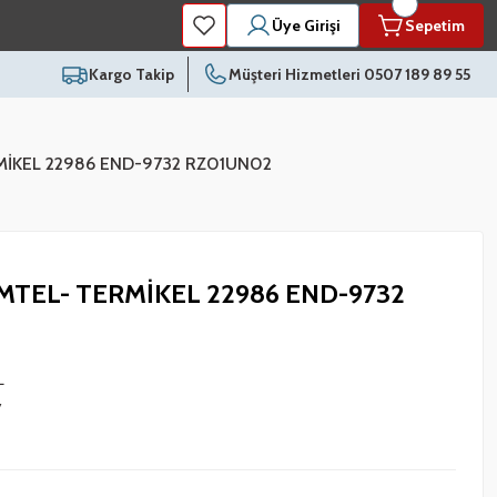
Üye Girişi
Sepetim
Kargo Takip
Müşteri Hizmetleri 0507 189 89 55
ERMİKEL 22986 END-9732 RZ01UN02
 KUMTEL- TERMİKEL 22986 END-9732
L
7