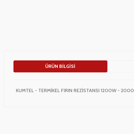
ÜRÜN BILGISI
KUMTEL - TERMİKEL FIRIN REZİSTANSI 1200W - 200
Bu ürünün fiyat bilgisi, resim, ürün açıklamalarında ve diğer konularda
Görüş ve önerileriniz için teşekkür ederiz.
Ürün resmi kalitesiz, bozuk veya görüntülenemiyor.