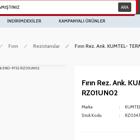
ARA
İNDİRİMDEKİLER
KAMPANYALI ÜRÜNLER
Fırın
Rezistanslar
Fırın Rez. Ank. KUMTEL- T
Fırın Rez. Ank.
RZ01UN02
Marka
KUMTE
Stok Kodu
RZ034