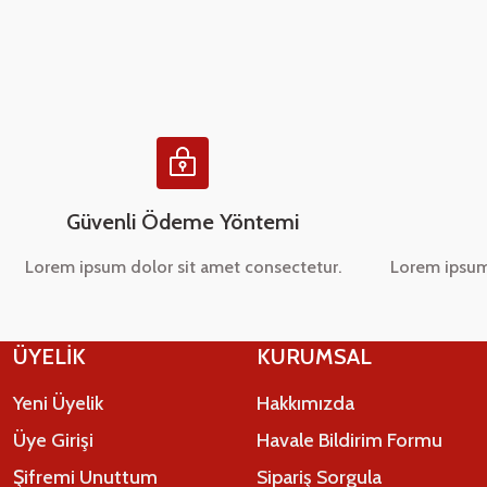
Ürün açıklamasında eksik bilgiler bulunuyor.
Ürün bilgilerinde hatalar bulunuyor.
Ürün fiyatı diğer sitelerden daha pahalı.
Bu ürüne benzer farklı alternatifler olmalı.
Güvenli Ödeme Yöntemi
Lorem ipsum dolor sit amet consectetur.
Lorem ipsum
ÜYELİK
KURUMSAL
Yeni Üyelik
Hakkımızda
Üye Girişi
Havale Bildirim Formu
Şifremi Unuttum
Sipariş Sorgula