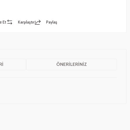
e Et
Karşılaştır
Paylaş
RI
ÖNERILERINIZ
z.