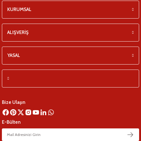
eşitleri
KURUMSAL
pları
ALIŞVERİŞ
 - Tako Çeşitleri
ıyıcılar
YASAL
Bize Ulaşın
E-Bülten