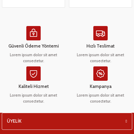
 Çeşitleri
- Anahtar Vb.
etleri
er
amak Grupları
rafor Grupları
ontası
 Torbalar
ları
Güvenli Ödeme Yöntemi
Hızlı Teslimat
Grupları
 Kartları
 Takozlar
u
Lorem ipsum dolor sit amet
Lorem ipsum dolor sit amet
consectetur.
consectetur.
ye Hortumları
a Ve Bimetal Çeşitleri
tum Çeşitleri
i
ı Ve Seperatör Çeşitleri
 Tambur Kanadı
 Termometre Grupları
 Bakır Dirsek - Manşon Çeşitleri
Kaliteli Hizmet
Kampanya
eşitleri
Lorem ipsum dolor sit amet
Lorem ipsum dolor sit amet
consectetur.
consectetur.
ÜYELİK
ları