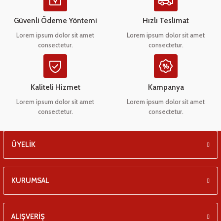
Ürün açıklamasında eksik bilgiler bulunuyor.
eşitleri
Ürün bilgilerinde hatalar bulunuyor.
Güvenli Ödeme Yöntemi
Hızlı Teslimat
Ürün fiyatı diğer sitelerden daha pahalı.
pları
Lorem ipsum dolor sit amet
Lorem ipsum dolor sit amet
consectetur.
consectetur.
Bu ürüne benzer farklı alternatifler olmalı.
 - Tako Çeşitleri
ıyıcılar
Kaliteli Hizmet
Kampanya
Lorem ipsum dolor sit amet
Lorem ipsum dolor sit amet
consectetur.
consectetur.
Gönder
ÜYELİK
KURUMSAL
ALIŞVERİŞ