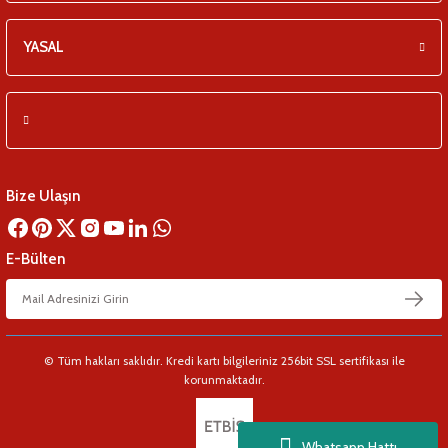
eşitleri
YASAL
pları
 - Tako Çeşitleri
ıyıcılar
Bize Ulaşın
E-Bülten
© Tüm hakları saklıdır. Kredi kartı bilgileriniz 256bit SSL sertifikası ile
korunmaktadır.
Whatsapp Hattı