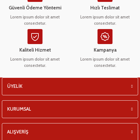
Güvenli Ödeme Yöntemi
Hızlı Teslimat
 Çeşitleri
- Anahtar Vb.
etleri
er
Lorem ipsum dolor sit amet
Lorem ipsum dolor sit amet
consectetur.
consectetur.
amak Grupları
rafor Grupları
ontası
 Torbalar
ları
Grupları
 Kartları
 Takozlar
u
Kaliteli Hizmet
Kampanya
Lorem ipsum dolor sit amet
Lorem ipsum dolor sit amet
ye Hortumları
a Ve Bimetal Çeşitleri
tum Çeşitleri
i
ı Ve Seperatör Çeşitleri
consectetur.
consectetur.
 Tambur Kanadı
 Termometre Grupları
 Bakır Dirsek - Manşon Çeşitleri
ÜYELİK
eşitleri
KURUMSAL
ları
ALIŞVERİŞ