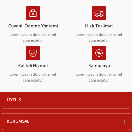
eşitleri
Ürün resmi kalitesiz, bozuk veya görüntülenemiyor.
Ürün açıklamasında eksik bilgiler bulunuyor.
pları
Ürün bilgilerinde hatalar bulunuyor.
Güvenli Ödeme Yöntemi
Hızlı Teslimat
Ürün fiyatı diğer sitelerden daha pahalı.
Lorem ipsum dolor sit amet
Lorem ipsum dolor sit amet
 - Tako Çeşitleri
consectetur.
consectetur.
Bu ürüne benzer farklı alternatifler olmalı.
ıyıcılar
Kaliteli Hizmet
Kampanya
Lorem ipsum dolor sit amet
Lorem ipsum dolor sit amet
consectetur.
consectetur.
Gönder
ÜYELİK
KURUMSAL