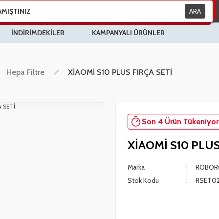
ARA
İNDİRİMDEKİLER
KAMPANYALI ÜRÜNLER
Hepa Filtre
XİAOMİ S10 PLUS FIRÇA SETİ
Son 4 Ürün Tükeniyor
XİAOMİ S10 PLUS
Marka
ROBOR
Stok Kodu
RSET0