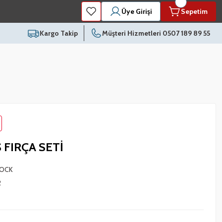
Üye Girişi
Sepetim
Kargo Takip
Müşteri Hizmetleri 0507 189 89 55
 FIRÇA SETİ
OCK
2