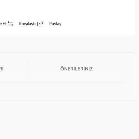
e Et
Karşılaştır
Paylaş
RI
ÖNERILERINIZ
z.