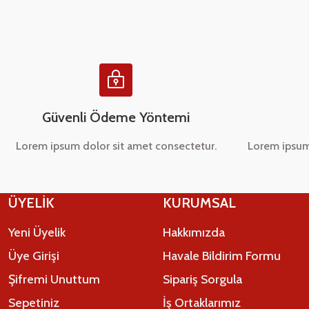
Ürün bilgilerinde hatalar bulunuyor.
Ürün fiyatı diğer sitelerden daha pahalı.
Bu ürüne benzer farklı alternatifler olmalı.
Güvenli Ödeme Yöntemi
Lorem ipsum dolor sit amet consectetur.
Lorem ipsum
ÜYELİK
KURUMSAL
Yeni Üyelik
Hakkımızda
Üye Girişi
Havale Bildirim Formu
Şifremi Unuttum
Sipariş Sorgula
Sepetiniz
İş Ortaklarımız