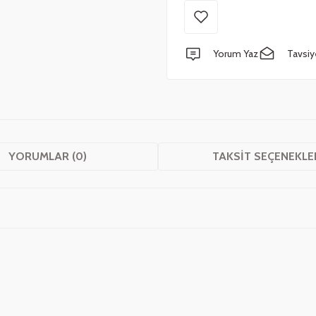
Yorum Yaz
Tavsiy
YORUMLAR (0)
TAKSIT SEÇENEKLE
 yetersiz gördüğünüz noktaları öneri formunu kullanarak tarafımıza iletebilirsini
Bu ürüne ilk yorumu siz yapın!
Yorum Yaz