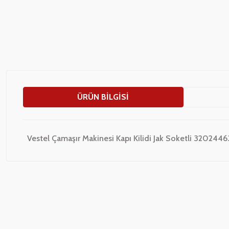
ÜRÜN BILGISI
Vestel Çamaşır Makinesi Kapı Kilidi Jak Soketli 3202446
Bu ürünün fiyat bilgisi, resim, ürün açıklamalarında ve diğer konularda
Görüş ve önerileriniz için teşekkür ederiz.
Ürün resmi kalitesiz, bozuk veya görüntülenemiyor.
Ürün açıklamasında eksik bilgiler bulunuyor.