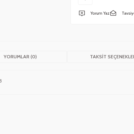
Yorum Yaz
Tavsiy
YORUMLAR (0)
TAKSIT SEÇENEKLE
3
 yetersiz gördüğünüz noktaları öneri formunu kullanarak tarafımıza iletebilirsini
Bu ürüne ilk yorumu siz yapın!
Yorum Yaz