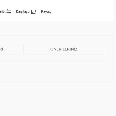
e Et
Karşılaştır
Paylaş
RI
ÖNERILERINIZ
z.