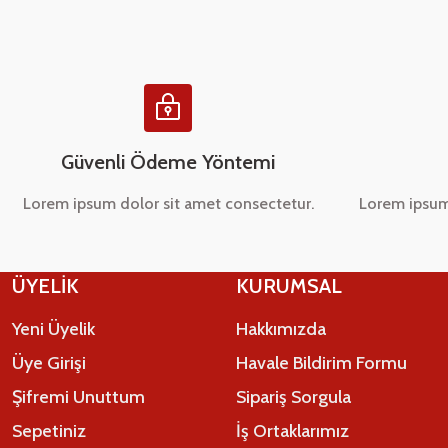
Ürün bilgilerinde hatalar bulunuyor.
Ürün fiyatı diğer sitelerden daha pahalı.
Bu ürüne benzer farklı alternatifler olmalı.
Güvenli Ödeme Yöntemi
Lorem ipsum dolor sit amet consectetur.
Lorem ipsum
ÜYELİK
KURUMSAL
Yeni Üyelik
Hakkımızda
Üye Girişi
Havale Bildirim Formu
Şifremi Unuttum
Sipariş Sorgula
Sepetiniz
İş Ortaklarımız