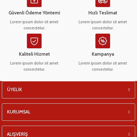
Ürün açıklamasında eksik bilgiler bulunuyor.
eşitleri
Ürün bilgilerinde hatalar bulunuyor.
Güvenli Ödeme Yöntemi
Hızlı Teslimat
Ürün fiyatı diğer sitelerden daha pahalı.
pları
Lorem ipsum dolor sit amet
Lorem ipsum dolor sit amet
consectetur.
consectetur.
Bu ürüne benzer farklı alternatifler olmalı.
 - Tako Çeşitleri
ıyıcılar
Kaliteli Hizmet
Kampanya
Lorem ipsum dolor sit amet
Lorem ipsum dolor sit amet
consectetur.
consectetur.
Gönder
ÜYELİK
KURUMSAL
ALIŞVERİŞ