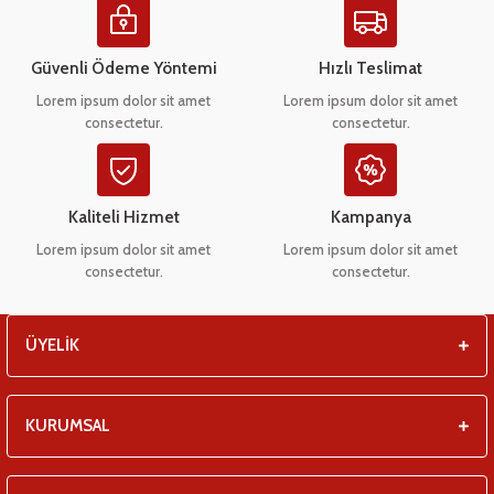
eşitleri
Ürün açıklamasında eksik bilgiler bulunuyor.
Ürün bilgilerinde hatalar bulunuyor.
Güvenli Ödeme Yöntemi
Hızlı Teslimat
pları
Ürün fiyatı diğer sitelerden daha pahalı.
Lorem ipsum dolor sit amet
Lorem ipsum dolor sit amet
consectetur.
consectetur.
Bu ürüne benzer farklı alternatifler olmalı.
 - Tako Çeşitleri
ıyıcılar
Kaliteli Hizmet
Kampanya
Lorem ipsum dolor sit amet
Lorem ipsum dolor sit amet
consectetur.
consectetur.
Gönder
ÜYELİK
KURUMSAL