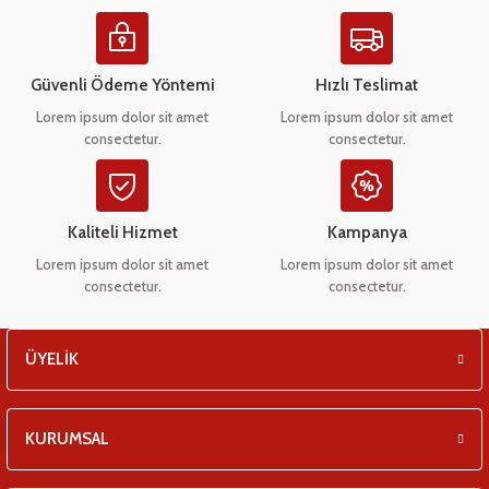
Ürün resmi kalitesiz, bozuk veya görüntülenemiyor.
eşitleri
Ürün açıklamasında eksik bilgiler bulunuyor.
pları
Ürün bilgilerinde hatalar bulunuyor.
Güvenli Ödeme Yöntemi
Hızlı Teslimat
Ürün fiyatı diğer sitelerden daha pahalı.
Lorem ipsum dolor sit amet
Lorem ipsum dolor sit amet
 - Tako Çeşitleri
consectetur.
consectetur.
Bu ürüne benzer farklı alternatifler olmalı.
ıyıcılar
Kaliteli Hizmet
Kampanya
Lorem ipsum dolor sit amet
Lorem ipsum dolor sit amet
consectetur.
consectetur.
Gönder
ÜYELİK
KURUMSAL