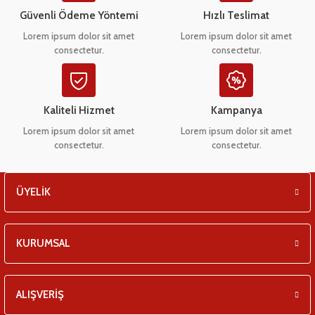
eşitleri
Ürün bilgilerinde hatalar bulunuyor.
Güvenli Ödeme Yöntemi
Hızlı Teslimat
Ürün fiyatı diğer sitelerden daha pahalı.
Lorem ipsum dolor sit amet
Lorem ipsum dolor sit amet
pları
consectetur.
consectetur.
Bu ürüne benzer farklı alternatifler olmalı.
 - Tako Çeşitleri
Kaliteli Hizmet
Kampanya
ıyıcılar
Lorem ipsum dolor sit amet
Lorem ipsum dolor sit amet
consectetur.
consectetur.
Gönder
ÜYELİK
KURUMSAL
ALIŞVERİŞ