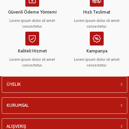
Ürün açıklamasında eksik bilgiler bulunuyor.
eşitleri
Ürün bilgilerinde hatalar bulunuyor.
Güvenli Ödeme Yöntemi
Hızlı Teslimat
Ürün fiyatı diğer sitelerden daha pahalı.
pları
Lorem ipsum dolor sit amet
Lorem ipsum dolor sit amet
consectetur.
consectetur.
Bu ürüne benzer farklı alternatifler olmalı.
 - Tako Çeşitleri
ıyıcılar
Kaliteli Hizmet
Kampanya
Lorem ipsum dolor sit amet
Lorem ipsum dolor sit amet
consectetur.
consectetur.
Gönder
ÜYELİK
KURUMSAL
ALIŞVERİŞ