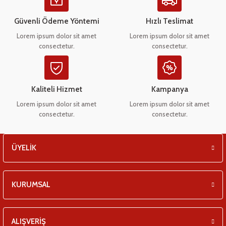
Ürün açıklamasında eksik bilgiler bulunuyor.
eşitleri
Ürün bilgilerinde hatalar bulunuyor.
Güvenli Ödeme Yöntemi
Hızlı Teslimat
Ürün fiyatı diğer sitelerden daha pahalı.
pları
Lorem ipsum dolor sit amet
Lorem ipsum dolor sit amet
consectetur.
consectetur.
Bu ürüne benzer farklı alternatifler olmalı.
 - Tako Çeşitleri
ıyıcılar
Kaliteli Hizmet
Kampanya
Lorem ipsum dolor sit amet
Lorem ipsum dolor sit amet
consectetur.
consectetur.
Gönder
ÜYELİK
KURUMSAL
ALIŞVERİŞ