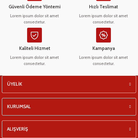
eşitleri
Ürün bilgilerinde hatalar bulunuyor.
Güvenli Ödeme Yöntemi
Hızlı Teslimat
Ürün fiyatı diğer sitelerden daha pahalı.
Lorem ipsum dolor sit amet
Lorem ipsum dolor sit amet
pları
consectetur.
consectetur.
Bu ürüne benzer farklı alternatifler olmalı.
 - Tako Çeşitleri
Kaliteli Hizmet
Kampanya
ıyıcılar
Lorem ipsum dolor sit amet
Lorem ipsum dolor sit amet
consectetur.
consectetur.
Gönder
ÜYELİK
KURUMSAL
ALIŞVERİŞ