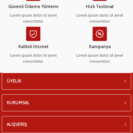
eşitleri
Ürün bilgilerinde hatalar bulunuyor.
Güvenli Ödeme Yöntemi
Hızlı Teslimat
Ürün fiyatı diğer sitelerden daha pahalı.
Lorem ipsum dolor sit amet
Lorem ipsum dolor sit amet
pları
consectetur.
consectetur.
Bu ürüne benzer farklı alternatifler olmalı.
 - Tako Çeşitleri
Kaliteli Hizmet
Kampanya
ıyıcılar
Lorem ipsum dolor sit amet
Lorem ipsum dolor sit amet
consectetur.
consectetur.
Gönder
ÜYELİK
KURUMSAL
ALIŞVERİŞ