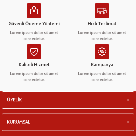
Ürün resmi kalitesiz, bozuk veya görüntülenemiyor.
eşitleri
Ürün açıklamasında eksik bilgiler bulunuyor.
pları
Ürün bilgilerinde hatalar bulunuyor.
Güvenli Ödeme Yöntemi
Hızlı Teslimat
Ürün fiyatı diğer sitelerden daha pahalı.
Lorem ipsum dolor sit amet
Lorem ipsum dolor sit amet
 - Tako Çeşitleri
consectetur.
consectetur.
Bu ürüne benzer farklı alternatifler olmalı.
ıyıcılar
Kaliteli Hizmet
Kampanya
Lorem ipsum dolor sit amet
Lorem ipsum dolor sit amet
consectetur.
consectetur.
Gönder
ÜYELİK
KURUMSAL