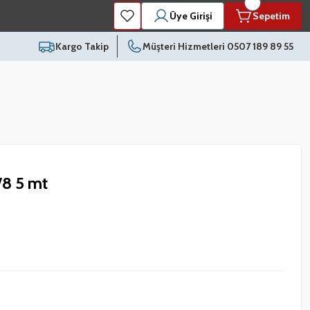
Üye Girişi
Sepetim
Kargo Takip
Müşteri Hizmetleri 0507 189 89 55
/8 5 mt