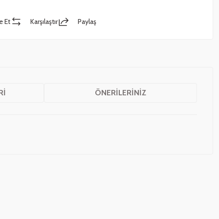
e Et
Karşılaştır
Paylaş
RI
ÖNERILERINIZ
z.