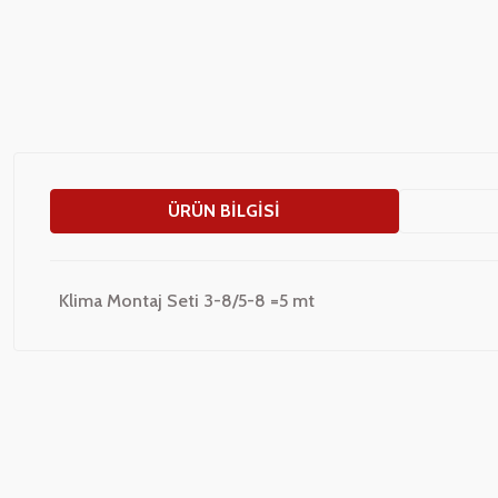
ÜRÜN BILGISI
Klima Montaj Seti 3-8/5-8 =5 mt
Bu ürünün fiyat bilgisi, resim, ürün açıklamalarında ve diğer konularda
Görüş ve önerileriniz için teşekkür ederiz.
Ürün resmi kalitesiz, bozuk veya görüntülenemiyor.
Ürün açıklamasında eksik bilgiler bulunuyor.