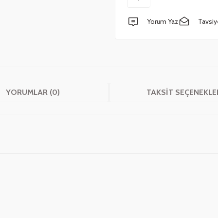
Yorum Yaz
Tavsiy
YORUMLAR (0)
TAKSIT SEÇENEKLE
 yetersiz gördüğünüz noktaları öneri formunu kullanarak tarafımıza iletebilirsini
Bu ürüne ilk yorumu siz yapın!
Yorum Yaz