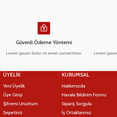
Ürün bilgilerinde hatalar bulunuyor.
Ürün fiyatı diğer sitelerden daha pahalı.
Bu ürüne benzer farklı alternatifler olmalı.
Güvenli Ödeme Yöntemi
Lorem ipsum dolor sit amet consectetur.
Lorem ipsum
ÜYELİK
KURUMSAL
Yeni Üyelik
Hakkımızda
Üye Girişi
Havale Bildirim Formu
Şifremi Unuttum
Sipariş Sorgula
Sepetiniz
İş Ortaklarımız