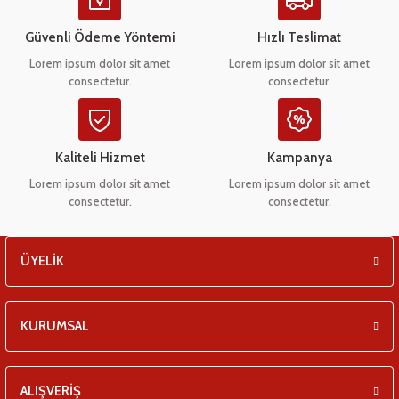
Ürün açıklamasında eksik bilgiler bulunuyor.
eşitleri
Ürün bilgilerinde hatalar bulunuyor.
Güvenli Ödeme Yöntemi
Hızlı Teslimat
Ürün fiyatı diğer sitelerden daha pahalı.
pları
Lorem ipsum dolor sit amet
Lorem ipsum dolor sit amet
consectetur.
consectetur.
Bu ürüne benzer farklı alternatifler olmalı.
 - Tako Çeşitleri
ıyıcılar
Kaliteli Hizmet
Kampanya
Lorem ipsum dolor sit amet
Lorem ipsum dolor sit amet
consectetur.
consectetur.
Gönder
ÜYELİK
KURUMSAL
ALIŞVERİŞ