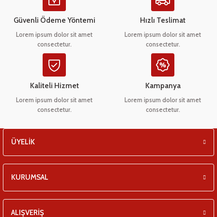
Ürün açıklamasında eksik bilgiler bulunuyor.
eşitleri
Ürün bilgilerinde hatalar bulunuyor.
Güvenli Ödeme Yöntemi
Hızlı Teslimat
Ürün fiyatı diğer sitelerden daha pahalı.
pları
Lorem ipsum dolor sit amet
Lorem ipsum dolor sit amet
consectetur.
consectetur.
Bu ürüne benzer farklı alternatifler olmalı.
 - Tako Çeşitleri
ıyıcılar
Kaliteli Hizmet
Kampanya
Lorem ipsum dolor sit amet
Lorem ipsum dolor sit amet
consectetur.
consectetur.
Gönder
ÜYELİK
KURUMSAL
ALIŞVERİŞ