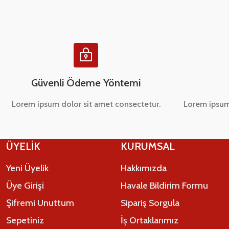
Ürün bilgilerinde hatalar bulunuyor.
Ürün fiyatı diğer sitelerden daha pahalı.
Bu ürüne benzer farklı alternatifler olmalı.
Güvenli Ödeme Yöntemi
Lorem ipsum dolor sit amet consectetur.
Lorem ipsum
ÜYELİK
KURUMSAL
Yeni Üyelik
Hakkımızda
Üye Girişi
Havale Bildirim Formu
Şifremi Unuttum
Sipariş Sorgula
Sepetiniz
İş Ortaklarımız