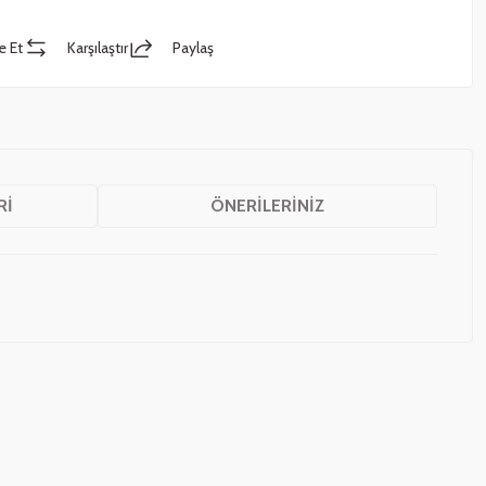
e Et
Karşılaştır
Paylaş
RI
ÖNERILERINIZ
z.