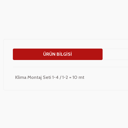
ÜRÜN BILGISI
Klima Montaj Seti 1-4 / 1-2 = 10 mt
Bu ürünün fiyat bilgisi, resim, ürün açıklamalarında ve diğer konularda
Görüş ve önerileriniz için teşekkür ederiz.
Ürün resmi kalitesiz, bozuk veya görüntülenemiyor.
Ürün açıklamasında eksik bilgiler bulunuyor.