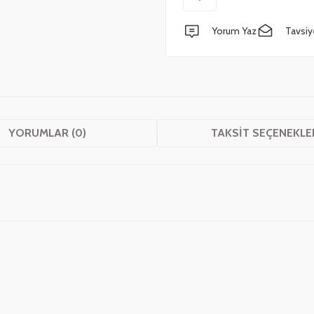
Yorum Yaz
Tavsiy
YORUMLAR (0)
TAKSIT SEÇENEKLE
 yetersiz gördüğünüz noktaları öneri formunu kullanarak tarafımıza iletebilirsini
Bu ürüne ilk yorumu siz yapın!
Yorum Yaz