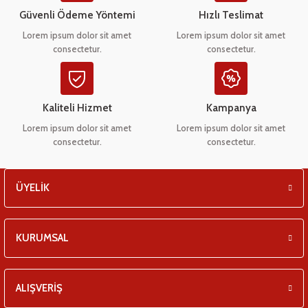
eşitleri
Ürün bilgilerinde hatalar bulunuyor.
Güvenli Ödeme Yöntemi
Hızlı Teslimat
Ürün fiyatı diğer sitelerden daha pahalı.
Lorem ipsum dolor sit amet
Lorem ipsum dolor sit amet
pları
consectetur.
consectetur.
Bu ürüne benzer farklı alternatifler olmalı.
 - Tako Çeşitleri
Kaliteli Hizmet
Kampanya
ıyıcılar
Lorem ipsum dolor sit amet
Lorem ipsum dolor sit amet
consectetur.
consectetur.
Gönder
ÜYELİK
KURUMSAL
ALIŞVERİŞ