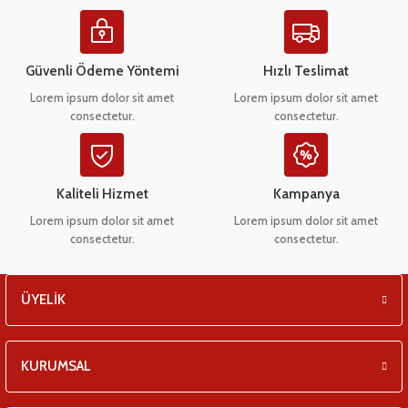
Ürün resmi kalitesiz, bozuk veya görüntülenemiyor.
eşitleri
Ürün açıklamasında eksik bilgiler bulunuyor.
pları
Ürün bilgilerinde hatalar bulunuyor.
Güvenli Ödeme Yöntemi
Hızlı Teslimat
Ürün fiyatı diğer sitelerden daha pahalı.
Lorem ipsum dolor sit amet
Lorem ipsum dolor sit amet
 - Tako Çeşitleri
consectetur.
consectetur.
Bu ürüne benzer farklı alternatifler olmalı.
ıyıcılar
Kaliteli Hizmet
Kampanya
Lorem ipsum dolor sit amet
Lorem ipsum dolor sit amet
consectetur.
consectetur.
Gönder
ÜYELİK
KURUMSAL