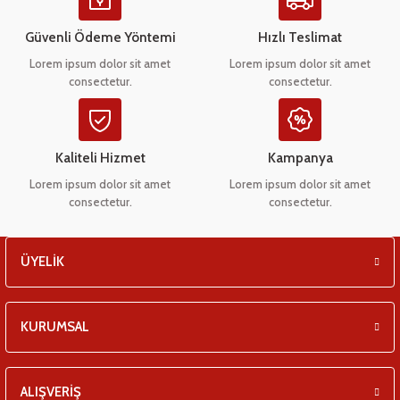
Ürün açıklamasında eksik bilgiler bulunuyor.
eşitleri
Ürün bilgilerinde hatalar bulunuyor.
Güvenli Ödeme Yöntemi
Hızlı Teslimat
Ürün fiyatı diğer sitelerden daha pahalı.
pları
Lorem ipsum dolor sit amet
Lorem ipsum dolor sit amet
consectetur.
consectetur.
Bu ürüne benzer farklı alternatifler olmalı.
 - Tako Çeşitleri
ıyıcılar
Kaliteli Hizmet
Kampanya
Lorem ipsum dolor sit amet
Lorem ipsum dolor sit amet
consectetur.
consectetur.
Gönder
ÜYELİK
KURUMSAL
ALIŞVERİŞ