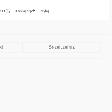
e Et
Karşılaştır
Paylaş
RI
ÖNERILERINIZ
z.