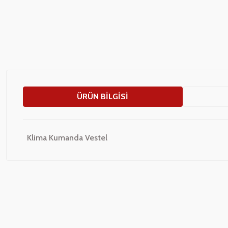
ÜRÜN BILGISI
Klima Kumanda Vestel
Bu ürünün fiyat bilgisi, resim, ürün açıklamalarında ve diğer konularda
Görüş ve önerileriniz için teşekkür ederiz.
Ürün resmi kalitesiz, bozuk veya görüntülenemiyor.
Ürün açıklamasında eksik bilgiler bulunuyor.