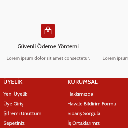
Ürün bilgilerinde hatalar bulunuyor.
Ürün fiyatı diğer sitelerden daha pahalı.
Bu ürüne benzer farklı alternatifler olmalı.
Güvenli Ödeme Yöntemi
Lorem ipsum dolor sit amet consectetur.
Lorem ipsum
ÜYELİK
KURUMSAL
Yeni Üyelik
Hakkımızda
Üye Girişi
Havale Bildirim Formu
Şifremi Unuttum
Sipariş Sorgula
Sepetiniz
İş Ortaklarımız