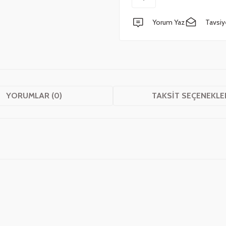
Yorum Yaz
Tavsiy
YORUMLAR (0)
TAKSIT SEÇENEKLE
 yetersiz gördüğünüz noktaları öneri formunu kullanarak tarafımıza iletebilirsini
Bu ürüne ilk yorumu siz yapın!
Yorum Yaz