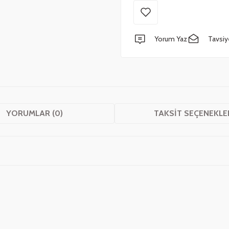
Yorum Yaz
Tavsiy
YORUMLAR (0)
TAKSIT SEÇENEKLE
 yetersiz gördüğünüz noktaları öneri formunu kullanarak tarafımıza iletebilirsini
Bu ürüne ilk yorumu siz yapın!
Yorum Yaz