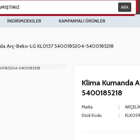
ARA
İNDİRİMDEKİLER
KAMPANYALI ÜRÜNLER
nda Arç-Beko-LG KL0137 5400185204-5400185218
Klima Kumanda A
5400185218
Marka
ARÇELİK
Stok Kodu
KLK05