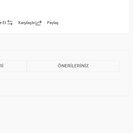
e Et
Karşılaştır
Paylaş
RI
ÖNERILERINIZ
z.