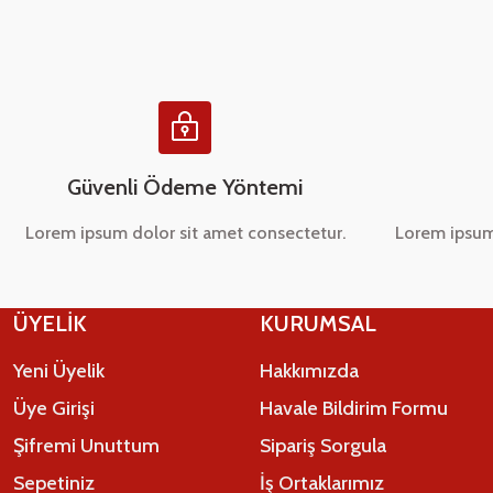
Ürün bilgilerinde hatalar bulunuyor.
Ürün fiyatı diğer sitelerden daha pahalı.
Bu ürüne benzer farklı alternatifler olmalı.
Güvenli Ödeme Yöntemi
Lorem ipsum dolor sit amet consectetur.
Lorem ipsum
ÜYELİK
KURUMSAL
Yeni Üyelik
Hakkımızda
Üye Girişi
Havale Bildirim Formu
Şifremi Unuttum
Sipariş Sorgula
Sepetiniz
İş Ortaklarımız