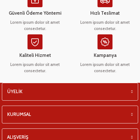
Ürün açıklamasında eksik bilgiler bulunuyor.
eşitleri
Ürün bilgilerinde hatalar bulunuyor.
Güvenli Ödeme Yöntemi
Hızlı Teslimat
Ürün fiyatı diğer sitelerden daha pahalı.
pları
Lorem ipsum dolor sit amet
Lorem ipsum dolor sit amet
consectetur.
consectetur.
Bu ürüne benzer farklı alternatifler olmalı.
 - Tako Çeşitleri
ıyıcılar
Kaliteli Hizmet
Kampanya
Lorem ipsum dolor sit amet
Lorem ipsum dolor sit amet
consectetur.
consectetur.
Gönder
ÜYELİK
KURUMSAL
ALIŞVERİŞ