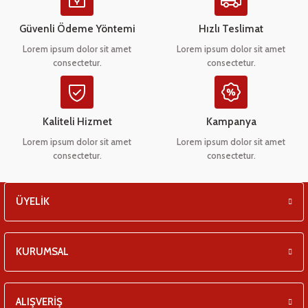
Ürün açıklamasında eksik bilgiler bulunuyor.
eşitleri
Ürün bilgilerinde hatalar bulunuyor.
Güvenli Ödeme Yöntemi
Hızlı Teslimat
Ürün fiyatı diğer sitelerden daha pahalı.
pları
Lorem ipsum dolor sit amet
Lorem ipsum dolor sit amet
consectetur.
consectetur.
Bu ürüne benzer farklı alternatifler olmalı.
 - Tako Çeşitleri
ıyıcılar
Kaliteli Hizmet
Kampanya
Lorem ipsum dolor sit amet
Lorem ipsum dolor sit amet
consectetur.
consectetur.
Gönder
ÜYELİK
KURUMSAL
ALIŞVERİŞ