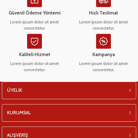
Ürün açıklamasında eksik bilgiler bulunuyor.
eşitleri
Ürün bilgilerinde hatalar bulunuyor.
Güvenli Ödeme Yöntemi
Hızlı Teslimat
Ürün fiyatı diğer sitelerden daha pahalı.
pları
Lorem ipsum dolor sit amet
Lorem ipsum dolor sit amet
consectetur.
consectetur.
Bu ürüne benzer farklı alternatifler olmalı.
 - Tako Çeşitleri
ıyıcılar
Kaliteli Hizmet
Kampanya
Lorem ipsum dolor sit amet
Lorem ipsum dolor sit amet
consectetur.
consectetur.
Gönder
ÜYELİK
KURUMSAL
ALIŞVERİŞ