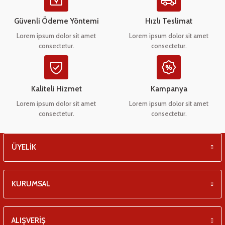
Ürün açıklamasında eksik bilgiler bulunuyor.
eşitleri
Ürün bilgilerinde hatalar bulunuyor.
Güvenli Ödeme Yöntemi
Hızlı Teslimat
Ürün fiyatı diğer sitelerden daha pahalı.
pları
Lorem ipsum dolor sit amet
Lorem ipsum dolor sit amet
consectetur.
consectetur.
Bu ürüne benzer farklı alternatifler olmalı.
 - Tako Çeşitleri
ıyıcılar
Kaliteli Hizmet
Kampanya
Lorem ipsum dolor sit amet
Lorem ipsum dolor sit amet
consectetur.
consectetur.
Gönder
ÜYELİK
KURUMSAL
ALIŞVERİŞ