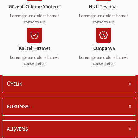
eşitleri
Ürün bilgilerinde hatalar bulunuyor.
Güvenli Ödeme Yöntemi
Hızlı Teslimat
Ürün fiyatı diğer sitelerden daha pahalı.
Lorem ipsum dolor sit amet
Lorem ipsum dolor sit amet
pları
consectetur.
consectetur.
Bu ürüne benzer farklı alternatifler olmalı.
 - Tako Çeşitleri
Kaliteli Hizmet
Kampanya
ıyıcılar
Lorem ipsum dolor sit amet
Lorem ipsum dolor sit amet
consectetur.
consectetur.
Gönder
ÜYELİK
KURUMSAL
ALIŞVERİŞ