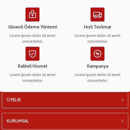
eşitleri
Ürün resmi kalitesiz, bozuk veya görüntülenemiyor.
Ürün açıklamasında eksik bilgiler bulunuyor.
pları
Ürün bilgilerinde hatalar bulunuyor.
Güvenli Ödeme Yöntemi
Hızlı Teslimat
Ürün fiyatı diğer sitelerden daha pahalı.
 - Tako Çeşitleri
Lorem ipsum dolor sit amet
Lorem ipsum dolor sit amet
consectetur.
consectetur.
Bu ürüne benzer farklı alternatifler olmalı.
ıyıcılar
Kaliteli Hizmet
Kampanya
Lorem ipsum dolor sit amet
Lorem ipsum dolor sit amet
consectetur.
consectetur.
Gönder
ÜYELİK
KURUMSAL