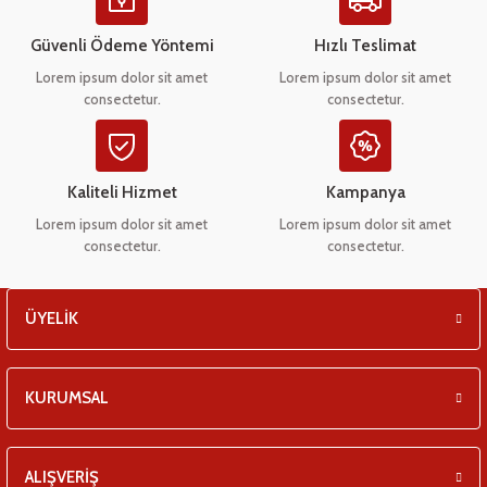
Ürün açıklamasında eksik bilgiler bulunuyor.
eşitleri
Ürün bilgilerinde hatalar bulunuyor.
Güvenli Ödeme Yöntemi
Hızlı Teslimat
Ürün fiyatı diğer sitelerden daha pahalı.
pları
Lorem ipsum dolor sit amet
Lorem ipsum dolor sit amet
consectetur.
consectetur.
Bu ürüne benzer farklı alternatifler olmalı.
 - Tako Çeşitleri
ıyıcılar
Kaliteli Hizmet
Kampanya
Lorem ipsum dolor sit amet
Lorem ipsum dolor sit amet
consectetur.
consectetur.
Gönder
ÜYELİK
KURUMSAL
ALIŞVERİŞ