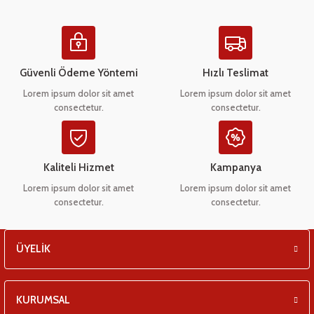
eşitleri
Ürün resmi kalitesiz, bozuk veya görüntülenemiyor.
pları
Ürün açıklamasında eksik bilgiler bulunuyor.
Ürün bilgilerinde hatalar bulunuyor.
Güvenli Ödeme Yöntemi
Hızlı Teslimat
 - Tako Çeşitleri
Ürün fiyatı diğer sitelerden daha pahalı.
Lorem ipsum dolor sit amet
Lorem ipsum dolor sit amet
consectetur.
consectetur.
Bu ürüne benzer farklı alternatifler olmalı.
ıyıcılar
Kaliteli Hizmet
Kampanya
Lorem ipsum dolor sit amet
Lorem ipsum dolor sit amet
consectetur.
consectetur.
Gönder
ÜYELİK
KURUMSAL