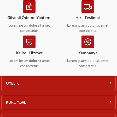
Ürün resmi kalitesiz, bozuk veya görüntülenemiyor.
eşitleri
Ürün açıklamasında eksik bilgiler bulunuyor.
Ürün bilgilerinde hatalar bulunuyor.
Güvenli Ödeme Yöntemi
Hızlı Teslimat
pları
Ürün fiyatı diğer sitelerden daha pahalı.
Lorem ipsum dolor sit amet
Lorem ipsum dolor sit amet
consectetur.
consectetur.
 - Tako Çeşitleri
Bu ürüne benzer farklı alternatifler olmalı.
ıyıcılar
Kaliteli Hizmet
Kampanya
Lorem ipsum dolor sit amet
Lorem ipsum dolor sit amet
consectetur.
consectetur.
Gönder
ÜYELİK
KURUMSAL